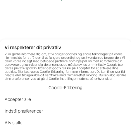
Vi respekterer dit privatliv
Vi vil gerne informere dig om, at vi bruger cookies og andre teknologier på vores
hjemmeside for at få den til at fungere ordentligt og se, hvordan du bruger den. Vi
deler vores indsigt med betroede partnere, som hjælper os med at forbedre din
oplevelse og kun viser dig de annoncer, du måske synes om – inklusiv Google (se
deres
privatlivspolitik
). Lyder det godt? Så klik på Acceptér for at aktivere dine
cookies. Eller læs vores Cookie-Erklæring for mere information. Du kan til enhver tid
nægte eller tilbagekalde dit samtykke med fremadrettet virkning. Du kan altid ændre
dine præferencer ved at gå til Cookie-indstillinger nederst på enhver side.
Cookie-Erklæring
Acceptér alle
Indstil præferencer
Afvis alle