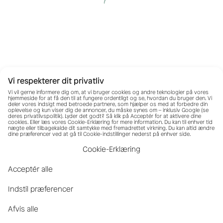
Vi respekterer dit privatliv
Vi vil gerne informere dig om, at vi bruger cookies og andre teknologier på vores
hjemmeside for at få den til at fungere ordentligt og se, hvordan du bruger den. Vi
deler vores indsigt med betroede partnere, som hjælper os med at forbedre din
oplevelse og kun viser dig de annoncer, du måske synes om – inklusiv Google (se
deres
privatlivspolitik
). Lyder det godt? Så klik på Acceptér for at aktivere dine
cookies. Eller læs vores Cookie-Erklæring for mere information. Du kan til enhver tid
nægte eller tilbagekalde dit samtykke med fremadrettet virkning. Du kan altid ændre
dine præferencer ved at gå til Cookie-indstillinger nederst på enhver side.
Cookie-Erklæring
Acceptér alle
Indstil præferencer
Afvis alle