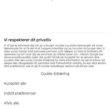
Vi respekterer dit privatliv
Vi vil gerne informere dig om, at vi bruger cookies og andre teknologier på vores
hjemmeside for at få den til at fungere ordentligt og se, hvordan du bruger den. Vi
deler vores indsigt med betroede partnere, som hjælper os med at forbedre din
oplevelse og kun viser dig de annoncer, du måske synes om – inklusiv Google (se
deres
privatlivspolitik
). Lyder det godt? Så klik på Acceptér for at aktivere dine
cookies. Eller læs vores Cookie-Erklæring for mere information. Du kan til enhver tid
nægte eller tilbagekalde dit samtykke med fremadrettet virkning. Du kan altid ændre
dine præferencer ved at gå til Cookie-indstillinger nederst på enhver side.
Cookie-Erklæring
Acceptér alle
Indstil præferencer
Afvis alle